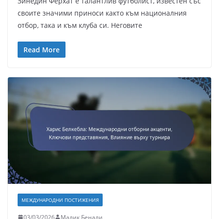
Зинедин Ферхат е талантлив футболист, известен със
своите значими приноси както към националния
отбор, така и към клуба си. Неговите
Read More
МЕЖДУНАРОДНИ ПОСТИЖЕНИЯ
03/03/2026
Малик Бенали