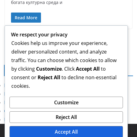
богата културна среда и
Read More
We respect your privacy
← Previous
Cookies help us improve your experience,
deliver personalized content, and analyze
traffic. You can choose which cookies to allow
by clicking
Customize
. Click
Accept All
to
Правна информация
consent or
Reject All
to decline non-essential
Политика за защита на данните
cookies.
Контакт
Кои сме ние
Customize
Общи условия
Reject All
Политика за бисквитки
Copyright © 2026
fromrussiawithdunk.com
. Powered by
Accept All