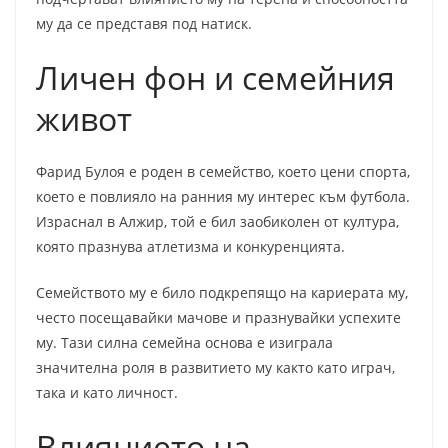
му да се представя под натиск.
Личен фон и семейния
живот
Фарид Булоя е роден в семейство, което цени спорта,
което е повлияло на ранния му интерес към футбола.
Израснал в Алжир, той е бил заобиколен от култура,
която празнува атлетизма и конкуренцията.
Семейството му е било подкрепящо на кариерата му,
често посещавайки мачове и празнувайки успехите
му. Тази силна семейна основа е изиграла
значителна роля в развитието му както като играч,
така и като личност.
Влиянието на