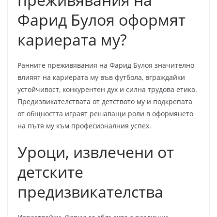
Фарид Булоя оформят
кариерата му?
Ранните преживявания на Фарид Булоя значително
влияят на кариерата му във футбола, вграждайки
устойчивост, конкурентен дух и силна трудова етика.
Предизвикателствата от детството му и подкрепата
от общността играят решаващи роли в оформянето
на пътя му към професионалния успех.
Уроци, извлечени от
детските
предизвикателства