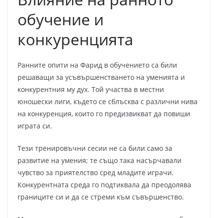
обучение и
конкуренцията
Ранните опити на Фарид в обучението са били
решаващи за усъвършенстването на уменията и
конкурентния му дух. Той участва в местни
юношески лиги, където се сблъсква с различни нива
на конкуренция, които го предизвикват да повиши
играта си.
Тези тренировъчни сесии не са били само за
развитие на умения; те също така насърчавали
чувство за приятелство сред младите играчи.
Конкурентната среда го подтиквала да преодолява
границите си и да се стреми към съвършенство.