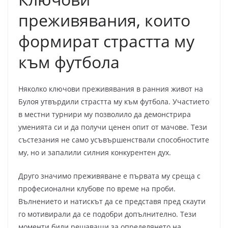
преживявания, които
формират страстта му
към футбола
Няколко ключови преживявания в ранния живот на
Булоя утвърдили страстта му към футбола. Участието
в местни турнири му позволило да демонстрира
уменията си и да получи ценен опит от мачове. Тези
състезания не само усъвършенствали способностите
му, но и запалили силния конкурентен дух.
Друго значимо преживяване е първата му среща с
професионални клубове по време на проби.
Вълнението и натискът да се представя пред скаути
го мотивирали да се подобри допълнително. Тези
моменти били решаващи за определянето на