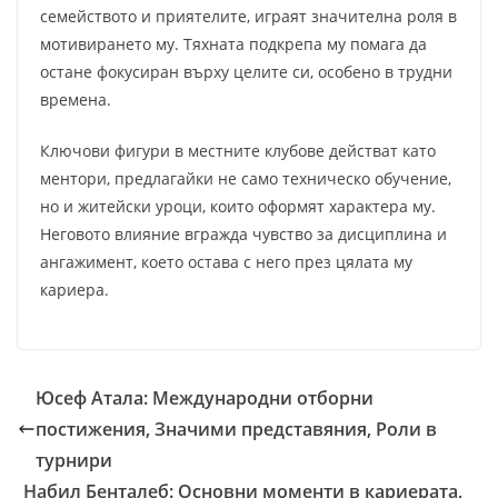
семейството и приятелите, играят значителна роля в
мотивирането му. Тяхната подкрепа му помага да
остане фокусиран върху целите си, особено в трудни
времена.
Ключови фигури в местните клубове действат като
ментори, предлагайки не само техническо обучение,
но и житейски уроци, които оформят характера му.
Неговото влияние вгражда чувство за дисциплина и
ангажимент, което остава с него през цялата му
кариера.
Юсеф Атала: Международни отборни
постижения, Значими представяния, Роли в
турнири
Набил Бенталеб: Основни моменти в кариерата,