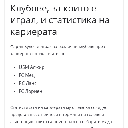
Клубове, за които е
играл, и статистика на
кариерата
Фарид Булоя е играл за различни клубове през
кариерата си, включително:
USM Алжир
FC Мец
RC Ланс
FC Лориен
Статистиката на кариерата му отразява солидно
представяне, с приноси в термини на голове и
асистенции, които са помогнали на отборите му да