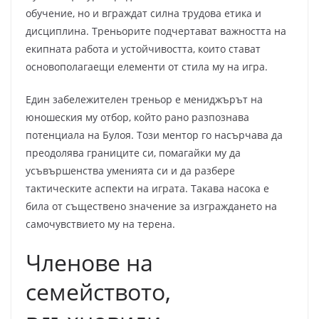
обучение, но и вграждат силна трудова етика и
дисциплина. Треньорите подчертават важността на
екипната работа и устойчивостта, които стават
основополагаещи елементи от стила му на игра.
Един забележителен треньор е мениджърът на
юношеския му отбор, който рано разпознава
потенциала на Булоя. Този ментор го насърчава да
преодолява границите си, помагайки му да
усъвършенства уменията си и да разбере
тактическите аспекти на играта. Такава насока е
била от съществено значение за изграждането на
самочувствието му на терена.
Членове на
семейството,