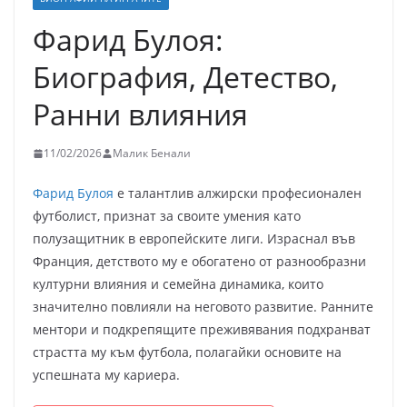
Фарид Булоя:
Биография, Детество,
Ранни влияния
11/02/2026
Малик Бенали
Фарид Булоя
е талантлив алжирски професионален
футболист, признат за своите умения като
полузащитник в европейските лиги. Израснал във
Франция, детството му е обогатено от разнообразни
културни влияния и семейна динамика, които
значително повлияли на неговото развитие. Ранните
ментори и подкрепящите преживявания подхранват
страстта му към футбола, полагайки основите на
успешната му кариера.