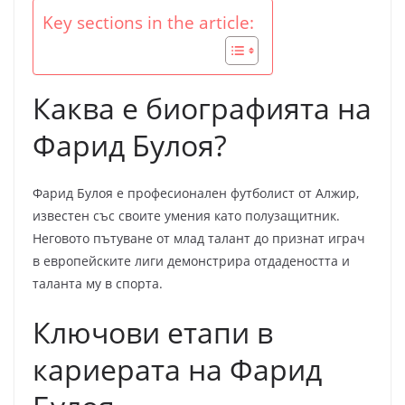
Key sections in the article:
Каква е биографията на
Фарид Булоя?
Фарид Булоя е професионален футболист от Алжир,
известен със своите умения като полузащитник.
Неговото пътуване от млад талант до признат играч
в европейските лиги демонстрира отдадеността и
таланта му в спорта.
Ключови етапи в
кариерата на Фарид