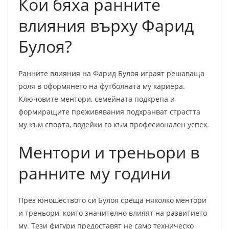
Кои бяха ранните
влияния върху Фарид
Булоя?
Ранните влияния на Фарид Булоя играят решаваща
роля в оформянето на футболната му кариера.
Ключовите ментори, семейната подкрепа и
формиращите преживявания подхранват страстта
му към спорта, водейки го към професионален успех.
Ментори и треньори в
ранните му години
През юношеството си Булоя среща няколко ментори
и треньори, които значително влияят на развитието
му. Тези фигури предоставят не само техническо