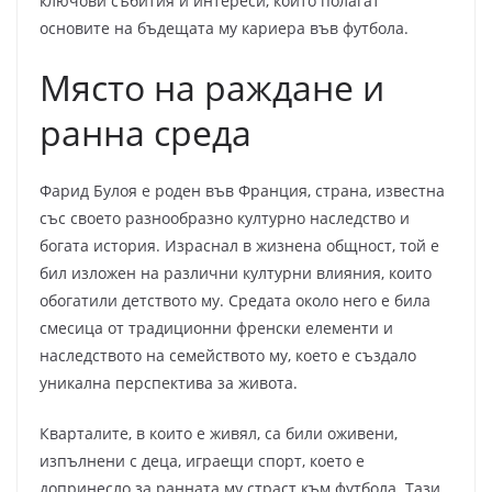
ключови събития и интереси, които полагат
основите на бъдещата му кариера във футбола.
Място на раждане и
ранна среда
Фарид Булоя е роден във Франция, страна, известна
със своето разнообразно културно наследство и
богата история. Израснал в жизнена общност, той е
бил изложен на различни културни влияния, които
обогатили детството му. Средата около него е била
смесица от традиционни френски елементи и
наследството на семейството му, което е създало
уникална перспектива за живота.
Кварталите, в които е живял, са били оживени,
изпълнени с деца, играещи спорт, което е
допринесло за ранната му страст към футбола. Тази