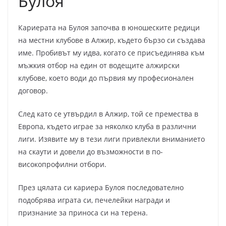
Булоя
Кариерата на Булоя започва в юношеските редици
на местни клубове в Алжир, където бързо си създава
име. Пробивът му идва, когато се присъединява към
мъжкия отбор на един от водещите алжирски
клубове, което води до първия му професионален
договор.
След като се утвърдил в Алжир, той се премества в
Европа, където играе за няколко клуба в различни
лиги. Изявите му в тези лиги привлекли вниманието
на скаути и довели до възможности в по-
високопрофилни отбори.
През цялата си кариера Булоя последователно
подобрява играта си, печелейки награди и
признание за приноса си на терена.