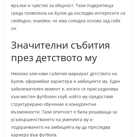
връзки и чувство за общност. Тази подкрепяща
среда позволила на Булоя да изследва интересите си
свободно, знаейки, че има солидна основа зад себе
си.
Значителни събития
през детството му
Няколко ключови събития маркират детството на
Булоя, оформяйки характера и амбициите му. Един
забележителен момент е, когато се присъединява
към местен футболен клуб, който му предоставя
структурирано обучение и конкурентни
възможности. Тази опитност е била решаваща за
усъвършенстването на уменията му и
подхранването на амбицията му да преследва
кариера във футбола.