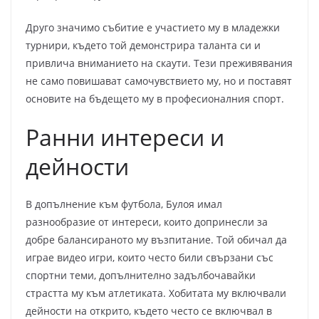
Друго значимо събитие е участието му в младежки
турнири, където той демонстрира таланта си и
привлича вниманието на скаути. Тези преживявания
не само повишават самочувствието му, но и поставят
основите на бъдещето му в професионалния спорт.
Ранни интереси и
дейности
В допълнение към футбола, Булоя имал
разнообразие от интереси, които допринесли за
добре балансираното му възпитание. Той обичал да
играе видео игри, които често били свързани със
спортни теми, допълнително задълбочавайки
страстта му към атлетиката. Хобитата му включвали
дейности на открито, където често се включвал в