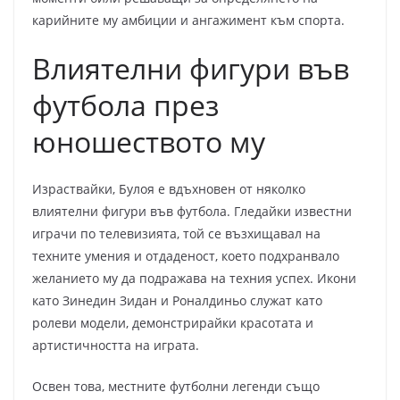
карийните му амбиции и ангажимент към спорта.
Влиятелни фигури във
футбола през
юношеството му
Израствайки, Булоя е вдъхновен от няколко
влиятелни фигури във футбола. Гледайки известни
играчи по телевизията, той се възхищавал на
техните умения и отдаденост, което подхранвало
желанието му да подражава на техния успех. Икони
като Зинедин Зидан и Роналдиньо служат като
ролеви модели, демонстрирайки красотата и
артистичността на играта.
Освен това, местните футболни легенди също