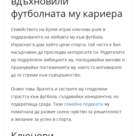
вдъхновили
футболната му кариера
Семейството на Булоя играе ключова роля в
подхранването на любовта му към футбола.
Израснал в дом, който цени спорта, той често е бил
насърчаван да преследва интересите си. Родителите
му подкрепяли амбициите му, посещавайки мачове и
празнувайки постиженията му, което го мотивирало
да се стреми към съвършенство.
Освен това, братята и сестрите му споделяли
страстта към футбола, създавайки конкурентна, но
подкрепяща среда. Тази
семейна подкрепа
му
помогнала да развие силно чувство за решителност
и желание за успех в спорта.
Ключови