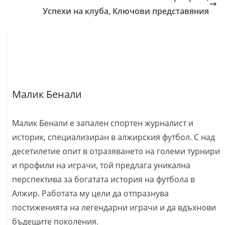
Успехи на клуба, Ключови представяния
Малик Бенали
Малик Бенали е запален спортен журналист и
историк, специализиран в алжирския футбол. С над
десетилетие опит в отразяването на големи турнири
и профили на играчи, той предлага уникална
перспектива за богатата история на футбола в
Алжир. Работата му цели да отпразнува
постиженията на легендарни играчи и да вдъхнови
бъдещите поколения.