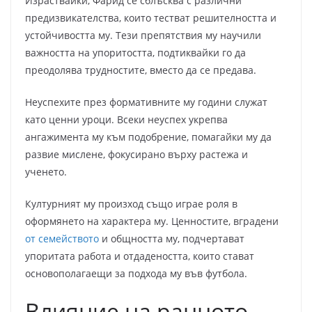
Израствайки, Фарид се сблъсква с различни
предизвикателства, които тестват решителността и
устойчивостта му. Тези препятствия му научили
важността на упоритостта, подтиквайки го да
преодолява трудностите, вместо да се предава.
Неуспехите през формативните му години служат
като ценни уроци. Всеки неуспех укрепва
ангажимента му към подобрение, помагайки му да
развие мислене, фокусирано върху растежа и
ученето.
Културният му произход също играе роля в
оформянето на характера му. Ценностите, вградени
от семейството
и общността му, подчертават
упоритата работа и отдадеността, които стават
основополагаещи за подхода му във футбола.
Влияние на ранното