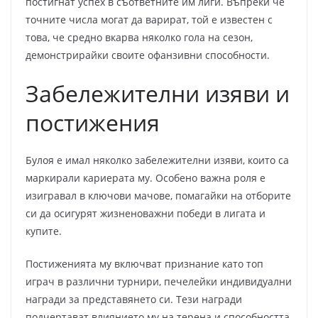
постигнат успех в съответните им лиги. Въпреки че
точните числа могат да варират, той е известен с
това, че средно вкарва няколко гола на сезон,
демонстрирайки своите офанзивни способности.
Забележителни изяви и
постижения
Булоя е имал няколко забележителни изяви, които са
маркирали кариерата му. Особено важна роля е
изигравал в ключови мачове, помагайки на отборите
си да осигурят жизненоважни победи в лигата и
купите.
Постиженията му включват признание като топ
играч в различни турнири, печелейки индивидуални
награди за представянето си. Тези награди
подчертават влиянието му на терена и способността