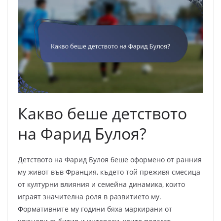
Какво беше детството
на Фарид Булоя?
Детството на Фарид Булоя беше оформено от ранния
му живот във Франция, където той преживя смесица
от културни влияния и семейна динамика, които
играят значителна роля в развитието му.
Формативните му години бяха маркирани от