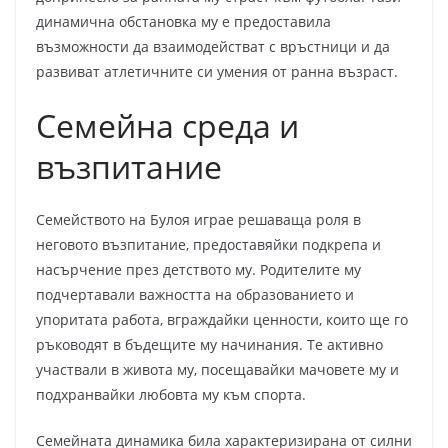
динамична обстановка му е предоставила
възможности да взаимодействат с връстници и да
развиват атлетичните си умения от ранна възраст.
Семейна среда и
възпитание
Семейството на Булоя играе решаваща роля в
неговото възпитание, предоставяйки подкрепа и
насърчение през детството му. Родителите му
подчертавали важността на образованието и
упоритата работа, вграждайки ценности, които ще го
ръководят в бъдещите му начинания. Те активно
участвали в живота му, посещавайки мачовете му и
подхранвайки любовта му към спорта.
Семейната динамика била характеризирана от силни