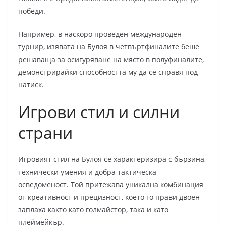
победи.
Например, в наскоро проведен международен
турнир, изявата на Булоя в четвъртфиналите беше
решаваща за осигуряване на място в полуфиналите,
демонстрирайки способността му да се справя под
натиск.
Игрови стил и силни
страни
Игровият стил на Булоя се характеризира с бързина,
технически умения и добра тактическа
осведоменост. Той притежава уникална комбинация
от креативност и прецизност, което го прави двоен
заплаха както като голмайстор, така и като
плеймейкър.