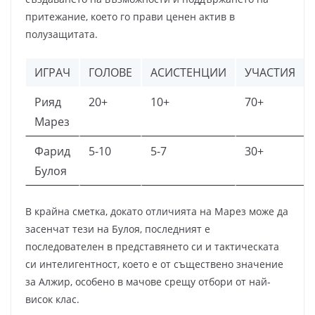
притежание, което го прави ценен актив в
полузащитата.
ИГРАЧ
ГОЛОВЕ
АСИСТЕНЦИИ
УЧАСТИЯ
Рияд
20+
10+
70+
Марез
Фарид
5-10
5-7
30+
Булоя
В крайна сметка, докато отличията на Марез може да
засенчат тези на Булоя, последният е
последователен в представянето си и тактическата
си интелигентност, което е от съществено значение
за Алжир, особено в мачове срещу отбори от най-
висок клас.