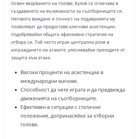
Освен вкарването на голове, Булоя се отличава в
създаването на възможности за съотборниците си.
Неговото виждане и точност на подаванията му
позволяват да предоставя ключови асистенции,
подобрявайки общата офанзивна стратегия на
отбора си. Той често играе централна роля в
изграждането на атаките, улеснявайки преходите от
защита към атака.
Високи проценти на асистенции в
международни мачове.
Способност да чете играта и да предвижда
движенията на съотборниците.
Ефективен в ситуации с статични
положения, допринасяйки за отборни
голове.