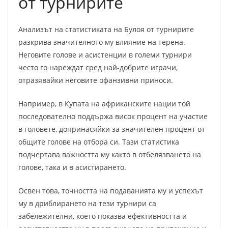
от турнирите
Анализът на статистиката на Булоя от турнирите
разкрива значителното му влияние на терена.
Неговите голове и асистенции в големи турнири
често го нареждат сред най-добрите играчи,
отразявайки неговите офанзивни приноси.
Например, в Купата на африканските нации той
последователно поддържа висок процент на участие
в головете, допринасяйки за значителен процент от
общите голове на отбора си. Тази статистика
подчертава важността му както в отбелязването на
голове, така и в асистирането.
Освен това, точността на подаванията му и успехът
му в дриблирането на тези турнири са
забележителни, което показва ефективността и