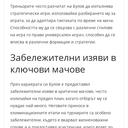
Треньорите често разчитат на Булоя да изпълнява
стратегически игри, използвайки разбирането му за
играта, за да адаптира тактиката по време на мача.
Способността му да се свързва с различни стилове
на игра го прави универсален играч, способен да се
вписва в различни формации и стратегии.
Забележителни изяви в
ключови мачове
През кариерата си Булоя е предоставял
забележителни изяви в критични мачове, често
излизайки на преден план, когато отборът му се
нуждае най-много. Неговите приноси в
елиминационните етапи на турнирите са особено
забележителни, където е вкарвал жизненоважни
голове и е предоставял асистенции, които водят до