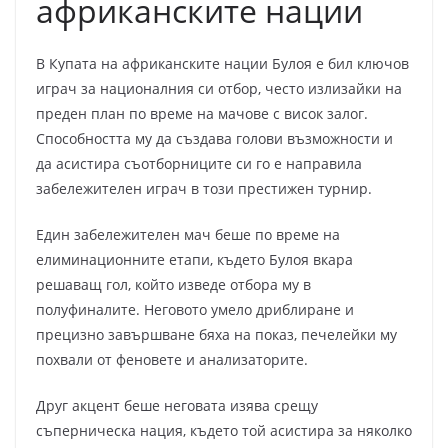
африканските нации
В Купата на африканските нации Булоя е бил ключов
играч за националния си отбор, често излизайки на
преден план по време на мачове с висок залог.
Способността му да създава голови възможности и
да асистира съотборниците си го е направила
забележителен играч в този престижен турнир.
Един забележителен мач беше по време на
елиминационните етапи, където Булоя вкара
решаващ гол, който изведе отбора му в
полуфиналите. Неговото умело дриблиране и
прецизно завършване бяха на показ, печелейки му
похвали от феновете и анализаторите.
Друг акцент беше неговата изява срещу
съперническа нация, където той асистира за няколко