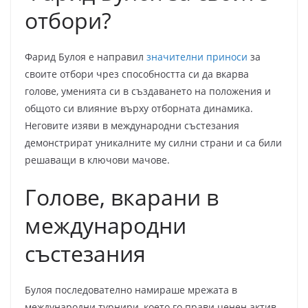
отбори?
Фарид Булоя е направил
значителни приноси
за
своите отбори чрез способността си да вкарва
голове, уменията си в създаването на положения и
общото си влияние върху отборната динамика.
Неговите изяви в международни състезания
демонстрират уникалните му силни страни и са били
решаващи в ключови мачове.
Голове, вкарани в
международни
състезания
Булоя последователно намираше мрежата в
международни турнири, което го прави ценен актив