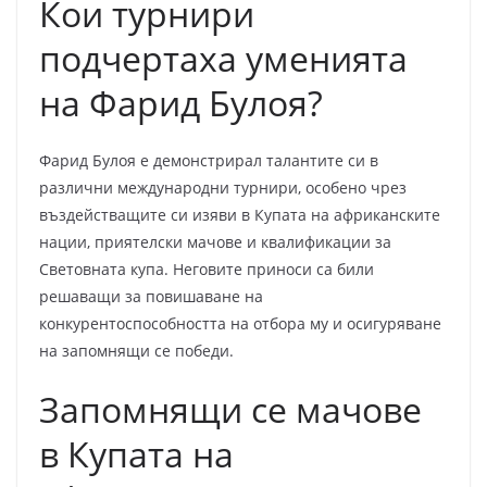
Кои турнири
подчертаха уменията
на Фарид Булоя?
Фарид Булоя е демонстрирал талантите си в
различни международни турнири, особено чрез
въздействащите си изяви в Купата на африканските
нации, приятелски мачове и квалификации за
Световната купа. Неговите приноси са били
решаващи за повишаване на
конкурентоспособността на отбора му и осигуряване
на запомнящи се победи.
Запомнящи се мачове
в Купата на