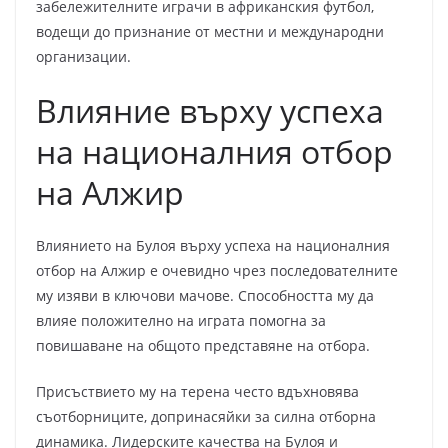
забележителните играчи в африканския футбол,
водещи до признание от местни и международни
организации.
Влияние върху успеха
на националния отбор
на Алжир
Влиянието на Булоя върху успеха на националния
отбор на Алжир е очевидно чрез последователните
му изяви в ключови мачове. Способността му да
влияе положително на играта помогна за
повишаване на общото представяне на отбора.
Присъствието му на терена често вдъхновява
съотборниците, допринасяйки за силна отборна
динамика. Лидерските качества на Булоя и