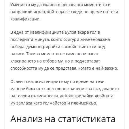
Умението му да вкарва в решаващи моменти го е
направило играч, който да се следи по време на тези
квалификации.
В една от квалификациите Булоя вкара гол в
последната минута, който осигури жизненоважна
победа, демонстрирайки спокойствието си под
натиск. Такива моменти не само повишават
класирането на отбора му, но и подчертават
способността му да се представя, когато е най-важно.
Освен това, асистенциите му по време на тези
мачове бяха от съществено значение за създаването
на голови възможности, демонстрирайки двойната
му заплаха като голмайстор и плеймейкър.
Анализ на статистиката