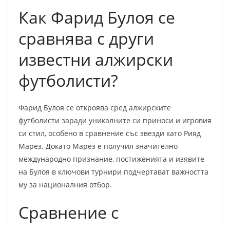
Как Фарид Булоя се
сравнява с други
известни алжирски
футболисти?
Фарид Булоя се откроява сред алжирските
футболисти заради уникалните си приноси и игровия
си стил, особено в сравнение със звезди като Рияд
Марез. Докато Марез е получил значително
международно признание, постиженията и изявите
на Булоя в ключови турнири подчертават важността
му за националния отбор.
Сравнение с