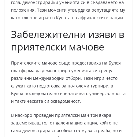
гола, демонстрирайки уменията си в създаването на
положения. Тези моменти утвърдиха репутацията му
като ключов играч в Купата на африканските нации.
Забележителни изяви в
приятелски мачове
Приятелските мачове също предоставиха на Булоя
платформа да демонстрира уменията си срещу
различни международни отбори. Тези игри често
служат като подготовка за по-големи турнири, а
Булоя последователно впечатлява с универсалността
и тактическата си осведоменост.
В наскоро проведен приятелски мач той вкара
зашеметяващ гол от далечна дистанция, който не
само демонстрира способността му за стрелба, но и