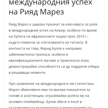
международния успех
на Рияд Марез
Рияд Марез е широко признат за ключовата си роля
в международния успех на Алжир, особено по време
на Купата на африканските нации през 2019 г.,
където помогна за спечелването на титлата. В
контекста на това, Фарид Булоя е направил
забележителни приноси, особено в
квалификационните мачове и приятелски игри,
демонстрирайки способността си да подкрепя отбора
в решаващи моменти.
При сравнение на международната им статистика,
Марез обикновено има по-високи показатели за
голове и асистенции, отразявайки ролята му на
основен плеймейкър. Булоя обаче е excel в
създаването на възможности и поддържането на