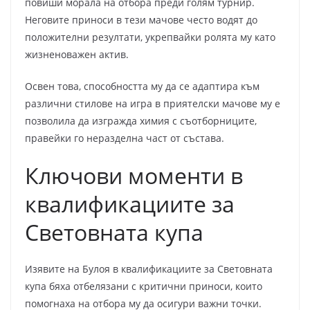
повиши морала на отбора преди голям турнир.
Неговите приноси в тези мачове често водят до
положителни резултати, укрепвайки ролята му като
жизненоважен актив.
Освен това, способността му да се адаптира към
различни стилове на игра в приятелски мачове му е
позволила да изгражда химия с съотборниците,
правейки го неразделна част от състава.
Ключови моменти в
квалификациите за
Световната купа
Изявите на Булоя в квалификациите за Световната
купа бяха отбелязани с критични приноси, които
помогнаха на отбора му да осигури важни точки.