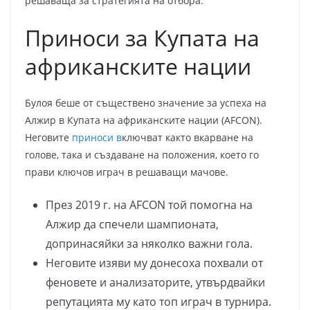
решаваща за стратегията на отбора.
Приноси за Купата на
африканските нации
Булоя беше от съществено значение за успеха на
Алжир в Купата на африканските нации (AFCON).
Неговите
приноси в
ключват както вкарване на
голове, така и създаване на положения, което го
прави ключов играч в решаващи мачове.
През 2019 г. на AFCON той помогна на
Алжир да спечели шампионата,
допринасяйки за няколко важни гола.
Неговите изяви му донесоха похвали от
феновете и анализаторите, утвърдвайки
репутацията му като топ играч в турнира.