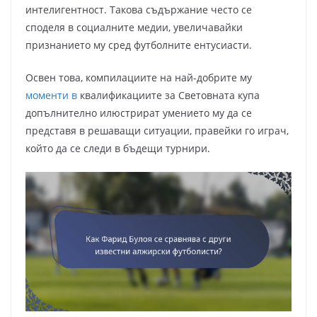
интелигентност. Такова съдържание често се
споделя в социалните медии, увеличавайки
признанието му сред футболните ентусиасти.
Освен това, компилациите на най-добрите му
моменти в
квалификациите за Световната купа
допълнително илюстрират умението му да се
представя в решаващи ситуации, правейки го играч,
който да се следи в бъдещи турнири.