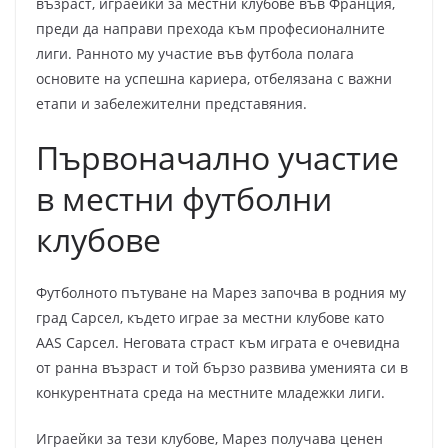
възраст, играейки за местни клубове във Франция,
преди да направи прехода към професионалните
лиги. Ранното му участие във футбола полага
основите на успешна кариера, отбелязана с важни
етапи и забележителни представяния.
Първоначално участие
в местни футболни
клубове
Футболното пътуване на Марез започва в родния му
град Сарсел, където играе за местни клубове като
AAS Сарсел. Неговата страст към играта е очевидна
от ранна възраст и той бързо развива уменията си в
конкурентната среда на местните младежки лиги.
Играейки за тези клубове, Марез получава ценен