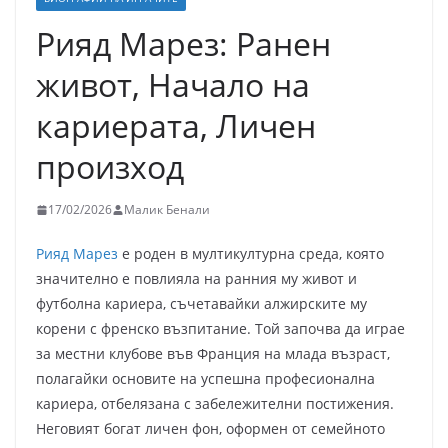
Рияд Марез: Ранен
живот, Начало на
кариерата, Личен
произход
17/02/2026
Малик Бенали
Рияд Марез
е роден в мултикултурна среда, която
значително е повлияла на ранния му живот и
футболна кариера, съчетавайки алжирските му
корени с френско възпитание. Той започва да играе
за местни клубове във Франция на млада възраст,
полагайки основите на успешна професионална
кариера, отбелязана с забележителни постижения.
Неговият богат личен фон, оформен от семейното