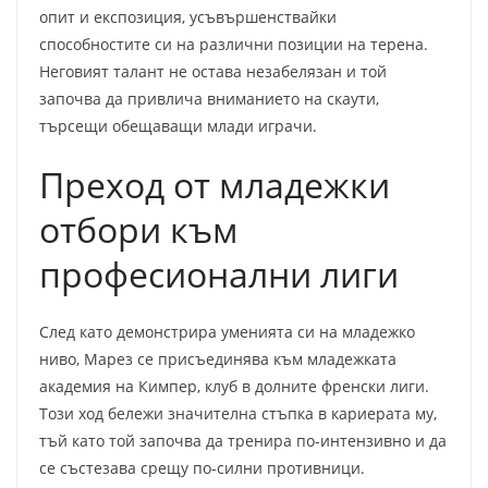
опит и експозиция, усъвършенствайки
способностите си на различни позиции на терена.
Неговият талант не остава незабелязан и той
започва да привлича вниманието на скаути,
търсещи обещаващи млади играчи.
Преход от младежки
отбори към
професионални лиги
След като демонстрира уменията си на младежко
ниво, Марез се присъединява към младежката
академия на Кимпер, клуб в долните френски лиги.
Този ход бележи значителна стъпка в кариерата му,
тъй като той започва да тренира по-интензивно и да
се състезава срещу по-силни противници.