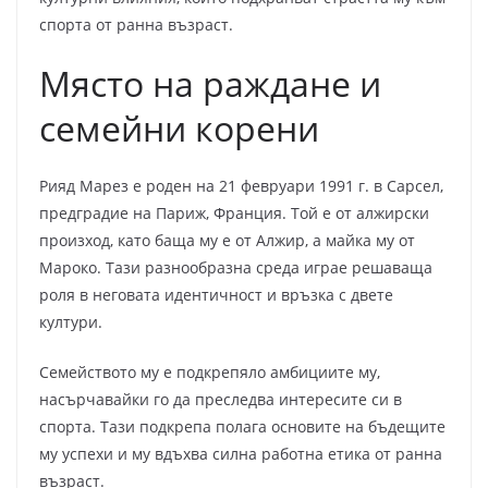
спорта от ранна възраст.
Място на раждане и
семейни корени
Рияд Марез е роден на 21 февруари 1991 г. в Сарсел,
предградие на Париж, Франция. Той е от алжирски
произход, като баща му е от Алжир, а майка му от
Мароко. Тази разнообразна среда играе решаваща
роля в неговата идентичност и връзка с двете
култури.
Семейството му е подкрепяло амбициите му,
насърчавайки го да преследва интересите си в
спорта. Тази подкрепа полага основите на бъдещите
му успехи и му вдъхва силна работна етика от ранна
възраст.