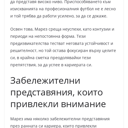
да представя високо ниво. Приспособяването към
изискванията на професионалния футбол не е лесно
и той трябва да работи усилено, за да се докаже.
Освен това, Марез среща неуспехи, като контузии и
периоди на непостоянна форма. Тези
предизвикателства тестват неговата устойчивост и
решителност, но той остава фокусиран върху целите
си, в крайна сметка преодолявайки тези
препятствия, за да успее в кариерата си.
Забележителни
представяния, които
привлекли внимание
Марез има няколко забележителни представяния
през ранната си кариера, които привлекли