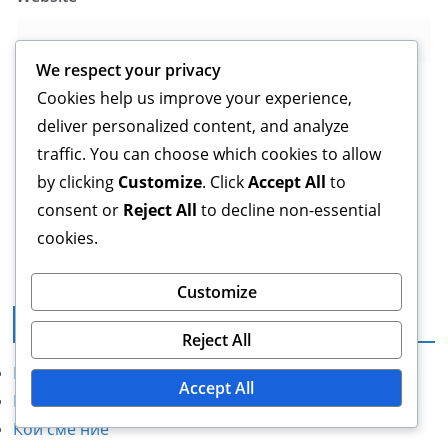
We respect your privacy
Cookies help us improve your experience,
deliver personalized content, and analyze
Save my name, email, and website in this browser for
traffic. You can choose which cookies to allow
the next time I comment.
by clicking
Customize
. Click
Accept All
to
consent or
Reject All
to decline non-essential
cookies.
Customize
Правна информация
Reject All
Политика за защита на данните
Accept All
Контакт
Кои сме ние