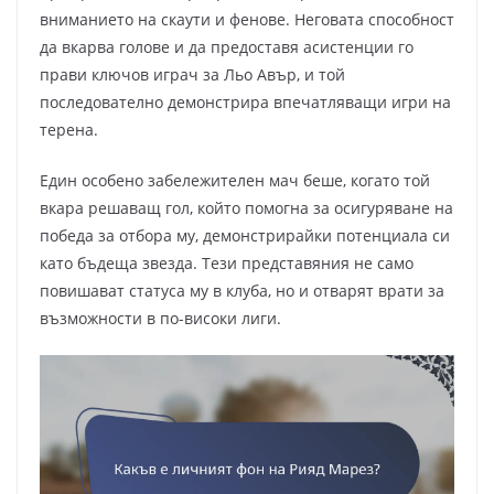
вниманието на скаути и фенове. Неговата способност
да вкарва голове и да предоставя асистенции го
прави ключов играч за Льо Авър, и той
последователно демонстрира впечатляващи игри на
терена.
Един особено забележителен мач беше, когато той
вкара решаващ гол, който помогна за осигуряване на
победа за отбора му, демонстрирайки потенциала си
като бъдеща звезда. Тези представяния не само
повишават статуса му в клуба, но и отварят врати за
възможности в по-високи лиги.