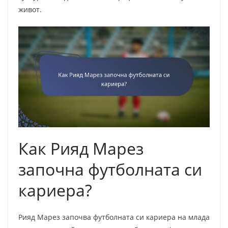
живот.
Как Рияд Марез
започна футболната си
кариера?
Рияд Марез започва футболната си кариера на млада