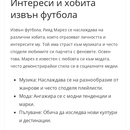
Интереси и хобита
извън футбола
Извън футбола, Рияд Марез се наслаждава на
различни хобита, които отразяват личността и
интересите му. Той има страст към музиката и често
споделя любимите си парчета с феновете. Освен
това, Марез е известен с любовта си към модата,
често демонстрирайки стила си в социалните медии.
Музика: Наслаждава се на разнообразие от
жанрове и често споделя плейлисти.
Мода: Ангажира се с модни тенденции и
марки.
Пътуване: Обича да изследва нови култури
и дестинации.