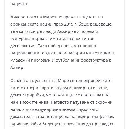
нацията.
Лидерството на Марез по време на Купата на
африканските нации през 2019 г. беше решаващо,
тъй като той ръководи Алжир към победа и
осигурява първата им титла за почти три
десетилетия. Тази победа не само повиши
националната гордост, но и насърчи инвестиции в
младежки програми и футболна инфраструктура в
Алжир.
Освен това, успехът на Марез в топ европейските
лиги е отворил врати за други алжирски играчи,
демонстрирайки, че те могат да се състезават на
най-високите нива. Неговото пътуване от скромни
начала до международна звезда служи като
доказателство за потенциала на алжирския футбол,
вдъхновявайки бъдещите поколения да преследват