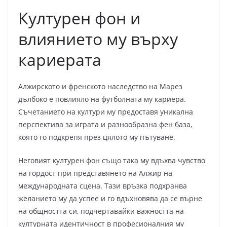
Културен фон и
влиянието му върху
кариерата
Алжирското и френското наследство на Марез
дълбоко е повлияло на футболната му кариера.
Съчетанието на култури му предоставя уникална
перспектива за играта и разнообразна фен база,
която го подкрепя през цялото му пътуване.
Неговият културен фон също така му вдъхва чувство
на гордост при представянето на Алжир на
международната сцена. Тази връзка подхранва
желанието му да успее и го вдъхновява да се върне
на общността си, подчертавайки важността на
културната идентичност в професионалния му