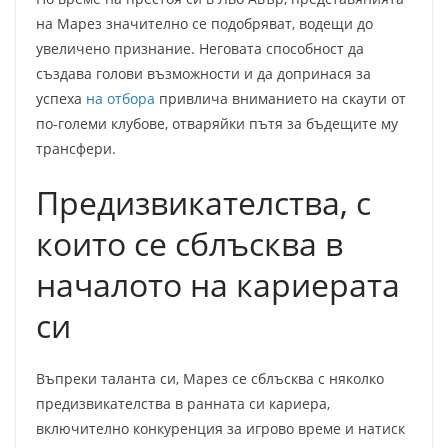
на Марез значително се подобряват, водещи до
увеличено признание. Неговата способност да
създава голови възможности и да допринася за
успеха
на отбора
привлича вниманието на скаути от
по-големи клубове, отваряйки пътя за бъдещите му
трансфери.
Предизвикателства, с
които се сблъсква в
началото на кариерата
си
Въпреки таланта си, Марез се сблъсква с няколко
предизвикателства в ранната си кариера,
включително конкуренция за игрово време и натиск