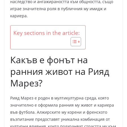
наследство и ангажираността към общността, също
играе значителна роля в публичния му имидж и
кариера.
Key sections in the article:
Какъв е фонът на
ранния живот на Рияд
Марез?
Рияд Марез е роден в мултикултурна среда, която
значително е оформила ранния му живот и кариера
във футбола. Алжирските му корени и френското
възпитание предоставят уникална комбинация от
културни влияния, които подхранват страстта му към