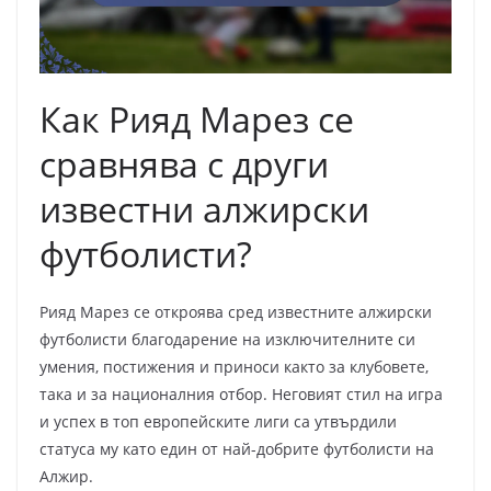
Как Рияд Марез се
сравнява с други
известни алжирски
футболисти?
Рияд Марез се откроява сред известните алжирски
футболисти благодарение на изключителните си
умения, постижения и приноси както за клубовете,
така и за националния отбор. Неговият стил на игра
и успех в топ европейските лиги са утвърдили
статуса му като един от най-добрите футболисти на
Алжир.