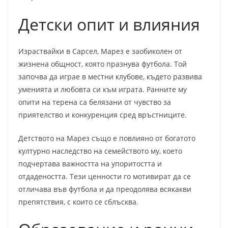
Детски опит и влияния
Израствайки в Сарсел, Марез е заобиколен от
жизнена общност, която празнува футбола. Той
започва да играе в местни клубове, където развива
уменията и любовта си към играта. Ранните му
опити на терена са белязани от чувство за
приятелство и конкуренция сред връстниците.
Детството на Марез също е повлияно от богатото
културно наследство на семейството му, което
подчертава важността на упоритостта и
отдадеността. Тези ценности го мотивират да се
отличава във футбола и да преодолява всякакви
препятствия, с които се сблъсква.