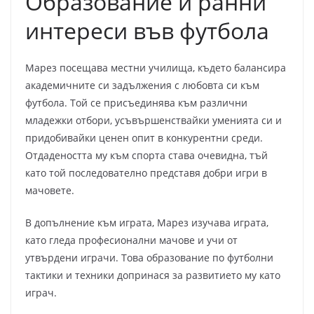
Образование и ранни
интереси във футбола
Марез посещава местни училища, където балансира
академичните си задължения с любовта си към
футбола. Той се присъединява към различни
младежки отбори, усъвършенствайки уменията си и
придобивайки ценен опит в конкурентни среди.
Отдадеността му към спорта става очевидна, тъй
като той последователно представя добри игри в
мачовете.
В допълнение към играта, Марез изучава играта,
като гледа професионални мачове и учи от
утвърдени играчи. Това образование по футболни
тактики и техники допринася за развитието му като
играч.