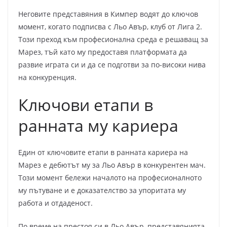
Неговите представяния в Кимпер водят до ключов
момент, когато подписва с Льо Авър, клуб от Лига 2.
Този преход към професионална среда е решаващ за
Марез, тъй като му предоставя платформата да
развие играта си и да се подготви за по-високи нива
на конкуренция.
Ключови етапи в
ранната му кариера
Един от ключовите етапи в ранната кариера на
Марез е дебютът му за Льо Авър в конкурентен мач.
Този момент бележи началото на професионалното
му пътуване и е доказателство за упоритата му
работа и отдаденост.
По време на престоя си в Льо Авър, представянията