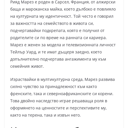
Рияд Марез е роден в Сарсел, Франция, от алжирски
баща и мароканска майка, което дълбоко е повлияло
на културната му идентичност. Той често е говорил
за важността на семейството в живота си,
подчертавайки подкрепата, която е получил от
родителите си по време на ранната си кариера.
Марез е женен за модела и телевизионната личност
Тейлър Уард, и те имат дъщеря заедно, което
допълнително подчертава ангажимента му към
семейния живот.
Израствайки в мултикултурна среда, Марез развива
силно чувство за принадлежност към както
френските, така и северноафриканските си корени.
Това двойно наследство играе решаваща роля в
оформянето на ценностите и перспективите му,
както на терена, така и извън него.