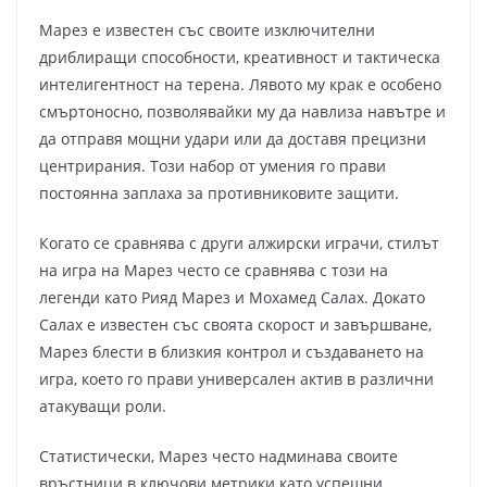
Марез е известен със своите изключителни
дриблиращи способности, креативност и тактическа
интелигентност на терена. Лявото му крак е особено
смъртоносно, позволявайки му да навлиза навътре и
да отправя мощни удари или да доставя прецизни
центрирания. Този набор от умения го прави
постоянна заплаха за противниковите защити.
Когато се сравнява с други алжирски играчи, стилът
на игра на Марез често се сравнява с този на
легенди като Рияд Марез и Мохамед Салах. Докато
Салах е известен със своята скорост и завършване,
Марез блести в близкия контрол и създаването на
игра, което го прави универсален актив в различни
атакуващи роли.
Статистически, Марез често надминава своите
връстници в ключови метрики като успешни