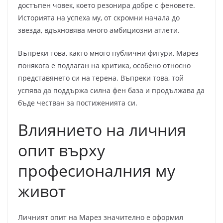
достъпен човек, което резонира добре с феновете.
Историята на успеха му, от скромни начала до
звезда, вдъхновява много амбициозни атлети.
Въпреки това, както много публични фигури, Марез
понякога е подлаган на критика, особено относно
представянето си на терена. Въпреки това, той
успява да поддържа силна фен база и продължава да
бъде честван за постиженията си.
Влиянието на личния
опит върху
професионалния му
живот
Личният опит на Марез значително е оформил