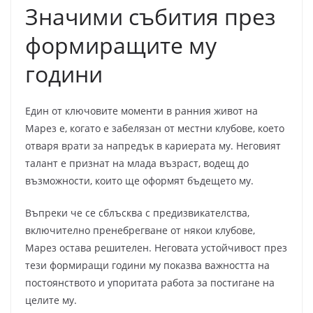
Значими събития през
формиращите му
години
Един от ключовите моменти в ранния живот на
Марез е, когато е забелязан от местни клубове, което
отваря врати за напредък в кариерата му. Неговият
талант е признат на млада възраст, водещ до
възможности, които ще оформят бъдещето му.
Въпреки че се сблъсква с предизвикателства,
включително пренебрегване от някои клубове,
Марез остава решителен. Неговата устойчивост през
тези формиращи години му показва важността на
постоянството и упоритата работа за постигане на
целите му.