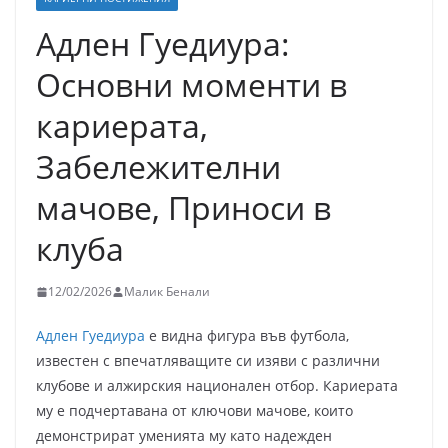
Адлен Гуедиура:
Основни моменти в
кариерата,
Забележителни
мачове, Приноси в
клуба
12/02/2026
Малик Бенали
Адлен Гуедиура
е видна фигура във футбола,
известен с впечатляващите си изяви с различни
клубове и алжирския национален отбор. Кариерата
му е подчертавана от ключови мачове, които
демонстрират уменията му като надежден