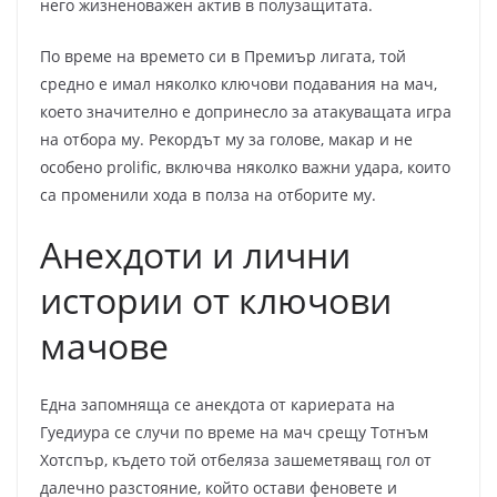
него жизненоважен актив в полузащитата.
По време на времето си в Премиър лигата, той
средно е имал няколко ключови подавания на мач,
което значително е допринесло за атакуващата игра
на отбора му. Рекордът му за голове, макар и не
особено prolific, включва няколко важни удара, които
са променили хода в полза на отборите му.
Анехдоти и лични
истории от ключови
мачове
Една запомняща се анекдота от кариерата на
Гуедиура се случи по време на мач срещу Тотнъм
Хотспър, където той отбеляза зашеметяващ гол от
далечно разстояние, който остави феновете и