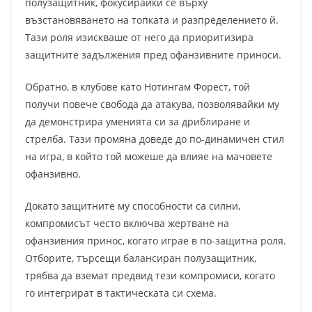
полузащитник, фокусирайки се върху
възстановяването на топката и разпределението й.
Тази роля изискваше от него да приоритизира
защитните задължения пред офанзивните приноси.
Обратно, в клубове като Нотингам Форест, той
получи повече свобода да атакува, позволявайки му
да демонстрира уменията си за дриблиране и
стрелба. Тази промяна доведе до по-динамичен стил
на игра, в който той можеше да влияе на мачовете
офанзивно.
Докато защитните му способности са силни,
компромисът често включва жертване на
офанзивния принос, когато играе в по-защитна роля.
Отборите, търсещи балансиран полузащитник,
трябва да вземат предвид тези компромиси, когато
го интегрират в тактическата си схема.