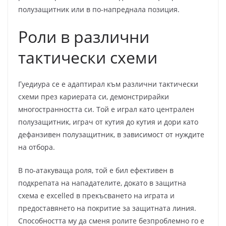
полузащитник или в по-напреднала позиция.
Роли в различни
тактически схеми
Гуедиура се е адаптирал към различни тактически
схеми през кариерата си, демонстрирайки
многостранността си. Той е играл като централен
полузащитник, играч от кутия до кутия и дори като
дефанзивен полузащитник, в зависимост от нуждите
на отбора.
В по-атакуваща роля, той е бил ефективен в
подкрепата на нападателите, докато в защитна
схема е excelled в прекъсването на играта и
предоставянето на покритие за защитната линия.
Способността му да сменя ролите безпроблемно го е