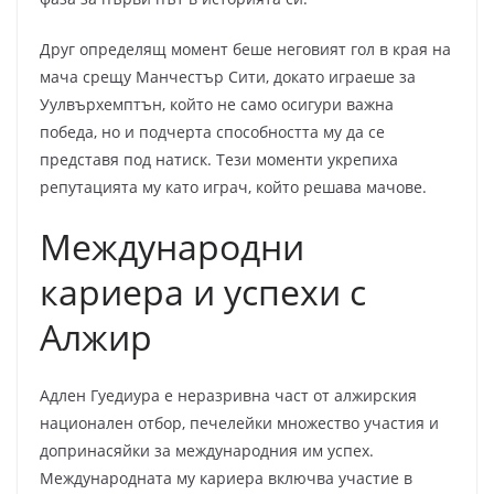
Друг определящ момент беше неговият гол в края на
мача срещу Манчестър Сити, докато играеше за
Уулвърхемптън, който не само осигури важна
победа, но и подчерта способността му да се
представя под натиск. Тези моменти укрепиха
репутацията му като играч, който решава мачове.
Международни
кариера и успехи с
Алжир
Адлен Гуедиура е неразривна част от алжирския
национален отбор, печелейки множество участия и
допринасяйки за международния им успех.
Международната му кариера включва участие в