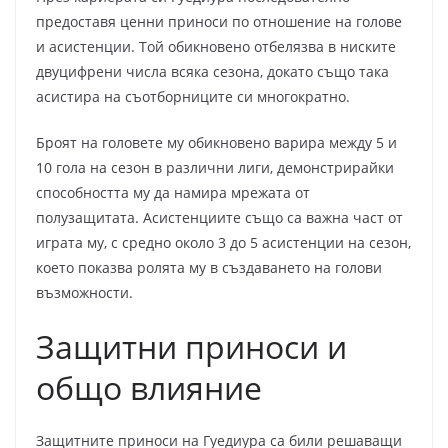
предоставя ценни приноси по отношение на голове
и асистенции. Той обикновено отбелязва в ниските
двуцифрени числа всяка сезона, докато също така
асистира на съотборниците си многократно.
Броят на головете му обикновено варира между 5 и
10 гола на сезон в различни лиги, демонстрирайки
способността му да намира мрежата от
полузащитата. Асистенциите също са важна част от
играта му, с средно около 3 до 5 асистенции на сезон,
което показва ролята му в създаването на голови
възможности.
Защитни приноси и
общо влияние
Защитните приноси на Гуедиура са били решаващи