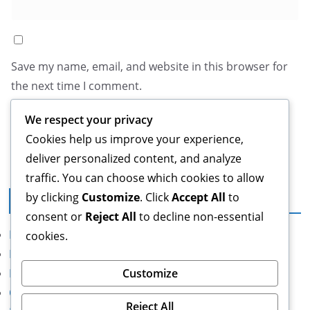
Save my name, email, and website in this browser for
the next time I comment.
We respect your privacy
Cookies help us improve your experience,
deliver personalized content, and analyze
traffic. You can choose which cookies to allow
by clicking
Customize
. Click
Accept All
to
Правна информация
consent or
Reject All
to decline non-essential
Политика за защита на данните
cookies.
Контакт
Customize
Кои сме ние
Общи условия
Reject All