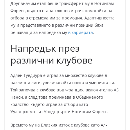
Друг значим етап беше трансферът му в Нотингам
Форест, където стана ключов играч, помагайки на
отбора в стремежа им за промоция. Адаптивността
му и представянето в различни позиции бяха
решаващи за напредъка му
в кариерата
.
Напредък през
различни клубове
Адлен Гуедиура е играл за множество клубове в
различни лиги, увеличавайки опита и уменията си.
Той започва с клубове във Франция, включително AS
Нанси, а след това преминава в Обединеното
кралство, където играе за отбори като
Уулвърхемптън Уондърърс и Нотингам Форест.
Времето му на Близкия изток с клубове като Ал-