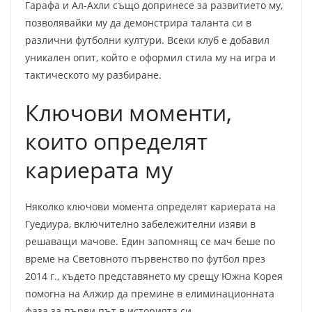
Гарафа и Ал-Ахли също допринесе за развитието му,
позволявайки му да демонстрира таланта си в
различни футболни култури. Всеки клуб е добавил
уникален опит, който е оформил стила му на игра и
тактическото му разбиране.
Ключови моменти,
които определят
кариерата му
Няколко ключови момента определят кариерата на
Гуедиура, включително забележителни изяви в
решаващи мачове. Един запомнящ се мач беше по
време на Световното първенство по футбол през
2014 г., където представянето му срещу Южна Корея
помогна на Алжир да премине в елиминационната
фаза за първи път в историята си.