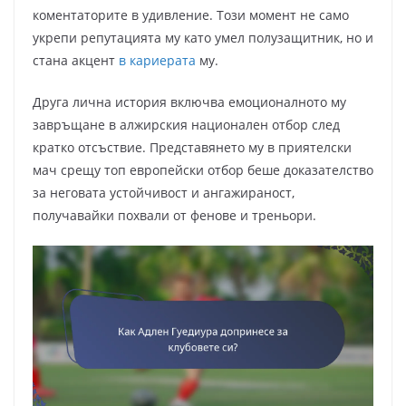
коментаторите в удивление. Този момент не само
укрепи репутацията му като умел полузащитник, но и
стана акцент
в кариерата
му.
Друга лична история включва емоционалното му
завръщане в алжирския национален отбор след
кратко отсъствие. Представянето му в приятелски
мач срещу топ европейски отбор беше доказателство
за неговата устойчивост и ангажираност,
получавайки похвали от фенове и треньори.