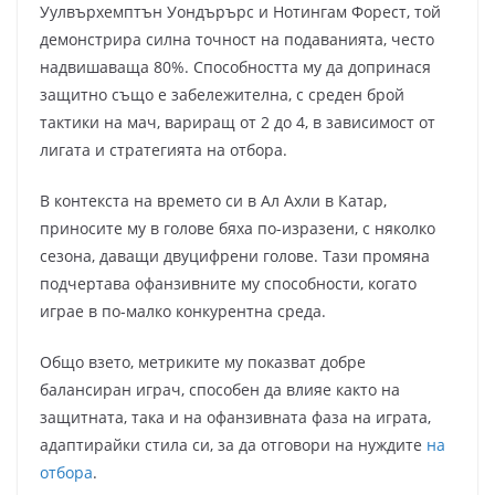
Уулвърхемптън Уондърърс и Нотингам Форест, той
демонстрира силна точност на подаванията, често
надвишаваща 80%. Способността му да допринася
защитно също е забележителна, с среден брой
тактики на мач, вариращ от 2 до 4, в зависимост от
лигата и стратегията на отбора.
В контекста на времето си в Ал Ахли в Катар,
приносите му в голове бяха по-изразени, с няколко
сезона, даващи двуцифрени голове. Тази промяна
подчертава офанзивните му способности, когато
играе в по-малко конкурентна среда.
Общо взето, метриките му показват добре
балансиран играч, способен да влияе както на
защитната, така и на офанзивната фаза на играта,
адаптирайки стила си, за да отговори на нуждите
на
отбора
.