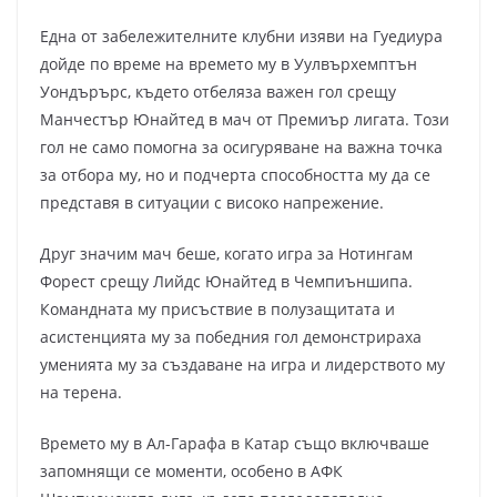
Една от забележителните клубни изяви на Гуедиура
дойде по време на времето му в Уулвърхемптън
Уондърърс, където отбеляза важен гол срещу
Манчестър Юнайтед в мач от Премиър лигата. Този
гол не само помогна за осигуряване на важна точка
за отбора му, но и подчерта способността му да се
представя в ситуации с високо напрежение.
Друг значим мач беше, когато игра за Нотингам
Форест срещу Лийдс Юнайтед в Чемпиъншипа.
Командната му присъствие в полузащитата и
асистенцията му за победния гол демонстрираха
уменията му за създаване на игра и лидерството му
на терена.
Времето му в Ал-Гарафа в Катар също включваше
запомнящи се моменти, особено в АФК