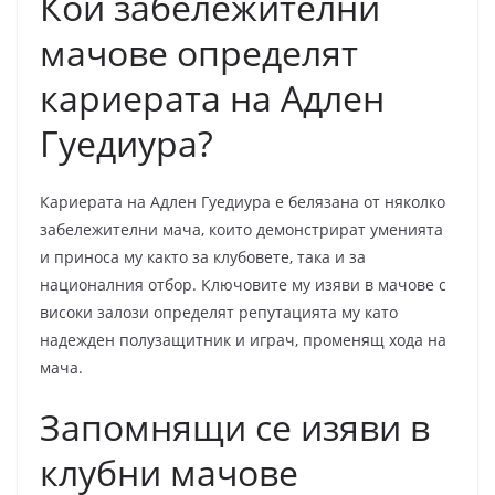
Кои забележителни
мачове определят
кариерата на Адлен
Гуедиура?
Кариерата на Адлен Гуедиура е белязана от няколко
забележителни мача, които демонстрират уменията
и приноса му както за клубовете, така и за
националния отбор. Ключовите му изяви в мачове с
високи залози определят репутацията му като
надежден полузащитник и играч, променящ хода на
мача.
Запомнящи се изяви в
клубни мачове