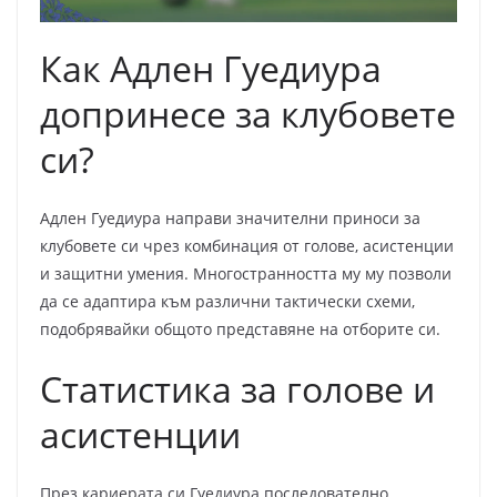
Как Адлен Гуедиура
допринесе за клубовете
си?
Адлен Гуедиура направи значителни приноси за
клубовете си чрез комбинация от голове, асистенции
и защитни умения. Многостранността му му позволи
да се адаптира към различни тактически схеми,
подобрявайки общото представяне на отборите си.
Статистика за голове и
асистенции
През кариерата си Гуедиура последователно