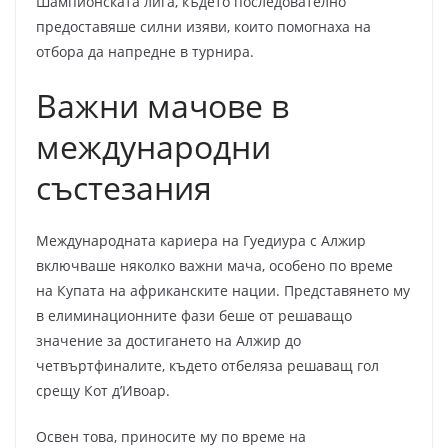
Шампионската лига, където последователно
предоставяше силни изяви, които помогнаха на
отбора да напредне в турнира.
Важни мачове в
международни
състезания
Международната кариера на Гуедиура с Алжир
включваше няколко важни мача, особено по време
на Купата на африканските нации. Представянето му
в елиминационните фази беше от решаващо
значение за достигането на Алжир до
четвъртфиналите, където отбеляза решаващ гол
срещу Кот д’Ивоар.
Освен това, приносите му по време на