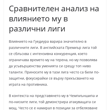
Сравнителен анализ на
влиянието му в
различни лиги
Влиянието на Гуедиура варира значително в
различните лиги. В английската Премиър лига той
се сблъсква с интензивна конкуренция, което
ограничава времето му на терена, но му позволява
да усъвършенства уменията си срещу топ ниво
таланти. Приносите му в тази лига често са били по-
защитни, фокусирайки се върху прекъсването на
играта на противника.
В контекста на представянето му в Чемпиъншипа и
по-ниските лиги, той демонстрира атакуващата си
мощ. Често се е намирал в позиции за отбелязване