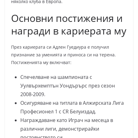
няколко клуба в Европа.
Основни постижения и
награди в кариерата му
През кариерата си Адлен Гуедиура е получил
признание за уменията и приноса си на терена.
Постиженията му включват:
Спечелване на шампионата с
Уулвърхемптън Уондърърс през сезон
2008-2009.
Осигуряване на титлата в Алжирската Лига
Професионел 1 с CR Белуиздад.
Награждаване като Играч на месеца в
различни лиги, демонстрирайки
постоянството си.