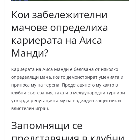
Кои забележителни
мачове определиха
кариерата на Аиса
Манди?
Кариерата на Аиса Манди е белязана от няколко
определящи мача, които демонстрират уменията и
приноса му на терена. Представянето му както в
клубни състезания, така и в международни турнири
утвърди репутацията му на надежден защитник и
влиятелен играч.
Запомнящи се
представяния в клубни