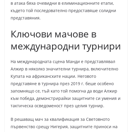
в атака бяха очевидни в елиминационните етапи,
където той последователно предоставяше солидни
представяния.
Ключови мачове в
международни турнири
На международната сцена Манди е представлявал
Алжир в няколко значителни турнира, включително
Купата на африканските нации. Неговото
представяне в турнира през 2019 г. беше особено
запомнящо се, тъй като той помогна да води Алжир
към победа, демонстрирайки защитните си умения и
тактическа осведоменост през целия турнир.
В решаващ мач за квалификация за Световното
първенство срещу Нигерия, защитните приноси на