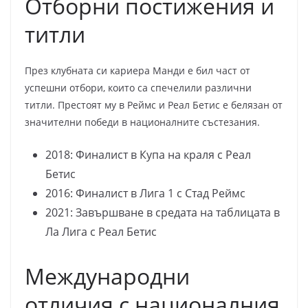
Отборни постижения и
титли
През клубната си кариера Манди е бил част от
успешни отбори, които са спечелили различни
титли. Престоят му в Реймс и Реал Бетис е белязан от
значителни победи в националните състезания.
2018: Финалист в Купа на краля с Реал
Бетис
2016: Финалист в Лига 1 с Стад Реймс
2021: Завършване в средата на таблицата в
Ла Лига с Реал Бетис
Международни
отличия с националния