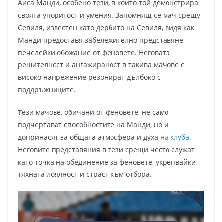
Аиса Манди, особено тези, в които той демонстрира
своята упоритост и умения. Запомнящ се мач срещу
Севиля, известен като дербито на Севиля, видя как
Манди предоставя забележително представяне,
печелейки обожание от феновете. Неговата
решителност и ангажираност в такива мачове с
високо напрежение резонират дълбоко с
поддръжниците.
Тези мачове, обичани от феновете, не само
подчертават способностите на Манди, но и
допринасят за общата атмосфера и духа
на клуба
.
Неговите представяния в тези срещи често служат
като точка на обединение за феновете, укрепвайки
тяхната лоялност и страст към отбора.