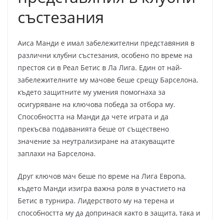
състезания
Аиса Манди е имал забележителни представяния в
различни клубни състезания, особено по време на
престоя си в Реал Бетис в Ла Лига. Един от най-
забележителните му мачове беше срещу Барселона,
където защитните му умения помогнаха за
осигуряване на ключова победа за отбора му.
Способността на Манди да чете играта и да
прекъсва подаванията беше от съществено
значение за неутрализиране на атакуващите
заплахи на Барселона.
Друг ключов мач беше по време на Лига Европа,
където Манди изигра важна роля в участието на
Бетис в турнира. Лидерството му на терена и
способността му да допринася както в защита, така и