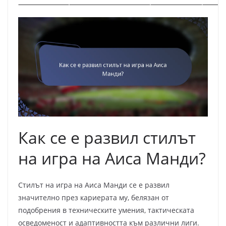
Как се е развил стилът
на игра на Аиса Манди?
Стилът на игра на Аиса Манди се е развил
значително през кариерата му, белязан от
подобрения в техническите умения, тактическата
осведоменост и адаптивността към различни лиги.