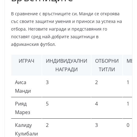
В сравнение с връстниците си, Манди се откроява
със своите защитни умения и приноси за успеха на
отбора. Неговите награди и представяния го
поставят сред най-добрите защитници в
африканския футбол.
ИГРАЧ
ИНДИВИДУАЛНИ
ОТБОРНИ
МЕ
НАГРАДИ
ТИТЛИ
Аиса
3
2
1
Манди
Рияд
5
4
1
Марез
Калиду
2
3
0
Кулибали