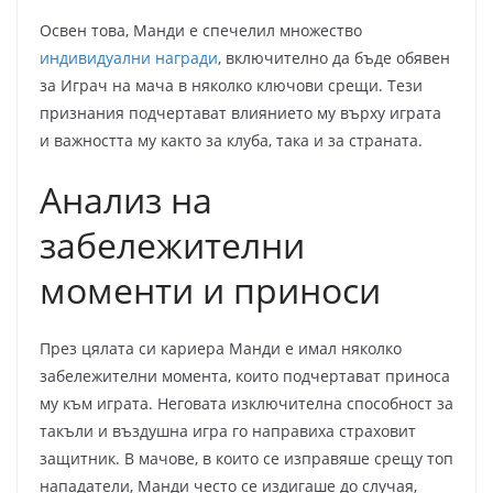
Освен това, Манди е спечелил множество
индивидуални награди
, включително да бъде обявен
за Играч на мача в няколко ключови срещи. Тези
признания подчертават влиянието му върху играта
и важността му както за клуба, така и за страната.
Анализ на
забележителни
моменти и приноси
През цялата си кариера Манди е имал няколко
забележителни момента, които подчертават приноса
му към играта. Неговата изключителна способност за
такъли и въздушна игра го направиха страховит
защитник. В мачове, в които се изправяше срещу топ
нападатели, Манди често се издигаше до случая,