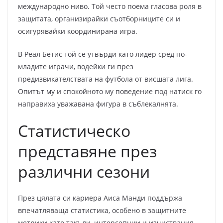
международно ниво. Той често поема гласова роля в
защитата, организирайки съотборниците си и
осигурявайки координирана игра.
В Реал Бетис той се утвърди като лидер сред по-
младите играчи, водейки ги през
предизвикателствата на футбола от висшата лига.
Опитът му и спокойното му поведение под натиск го
направиха уважавана фигура в съблекалнята.
Статистическо
представяне през
различни сезони
През цялата си кариера Аиса Манди поддържа
впечатляваща статистика, особено в защитните
метрики като такъли, интерсепции и изчиствания.