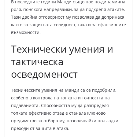
В последните години Манди също пое по-динамична
роля, понякога напредвайки, за да подкрепя атаките.
Тази двойна отговорност му позволява да допринася
както за защитната солидност, така и за офанзивните
възможности.
Технически умения и
тактическа
осведоменост
Техническите умения на Манди са се подобрили,
особено в контрола на топката и точността на
подаванията. Способността му да разпределя
топката ефективно отзад е станала ключово
предимство за отбора му, позволявайки по-гладки
преходи от защита в атака.