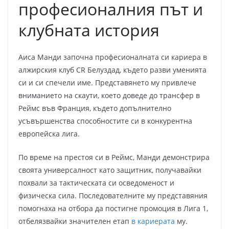
професионалния път и
клубната история
Аиса Манди започна професионалната си кариера в
алжирския клуб CR Белуздад, където разви уменията
си и си спечели име. Представянето му привлече
вниманието на скаути, което доведе до трансфер в
Реймс във Франция, където допълнително
усъвършенства способностите си в конкурентна
европейска лига.
По време на престоя си в Реймс, Манди демонстрира
своята универсалност като защитник, получавайки
похвали за тактическата си осведоменост и
физическа сила. Последователните му представяния
помогнаха на отбора да постигне промоция в Лига 1,
отбелязвайки значителен етап
в кариерата
му.