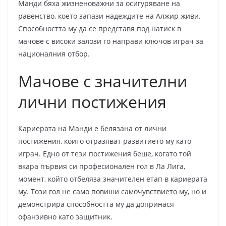
Манди бяха жизненоважни за осигуряване на
равенство, което запази надеждите на Алжир живи.
Способността му да се представя под натиск в
мачове с високи залози го направи ключов играч за
националния отбор.
Мачове с значителни
лични постижения
Кариерата на Манди е белязана от лични
постижения, които отразяват развитието му като
играч. Едно от тези постижения беше, когато той
вкара първия си професионален гол в Ла Лига,
момент, който отбеляза значителен етап в кариерата
му. Този гол не само повиши самочувствието му, но и
демонстрира способността му да допринася
офанзивно като защитник.