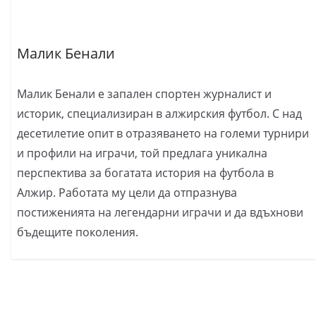
Малик Бенали
Малик Бенали е запален спортен журналист и
историк, специализиран в алжирския футбол. С над
десетилетие опит в отразяването на големи турнири
и профили на играчи, той предлага уникална
перспектива за богатата история на футбола в
Алжир. Работата му цели да отпразнува
постиженията на легендарни играчи и да вдъхнови
бъдещите поколения.